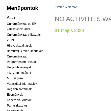
Menüpontok
Címlap
»
Naptár
JELENLEGI HELY
NO ACTIVITIES 
Ősiről
Önkormányzati és EP
választások 2024
31 május 2020
Önkormányzati választás
2019
Hírek, aktualítások
Bemutatjuk településünket
Önkormányzat
Polgármesteri Hivatal
Helyi intézmények,
közszolgáltatások
MI újságunk
Választási információk
Régebbi tartalmak
Események
Közérdekű Adatok
Panaszkezelés