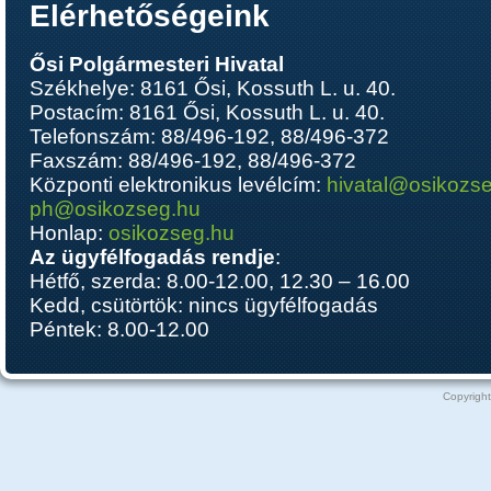
Elérhetőségeink
Ősi Polgármesteri Hivatal
Székhelye: 8161 Ősi, Kossuth L. u. 40.
Postacím: 8161 Ősi, Kossuth L. u. 40.
Telefonszám: 88/496-192, 88/496-372
Faxszám: 88/496-192, 88/496-372
Központi elektronikus levélcím:
hivatal@osikozs
ph@osikozseg.hu
Honlap:
osikozseg.hu
Az ügyfélfogadás rendje
:
Hétfő, szerda: 8.00-12.00, 12.30 – 16.00
Kedd, csütörtök: nincs ügyfélfogadás
Péntek: 8.00-12.00
Copyright