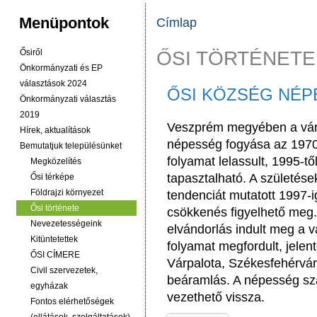
Menüpontok
Címlap
JELENLEGI HELY
ŐSI TÖRTÉNETE
Ősiről
Önkormányzati és EP
választások 2024
ŐSI KÖZSÉG NÉP
Önkormányzati választás
2019
Veszprém megyében a váro
Hírek, aktualítások
népesség fogyása az 1970
Bemutatjuk településünket
folyamat lelassult, 1995-
Megközelítés
tapasztalható. A születés
Ősi térképe
Földrajzi környezet
tendenciát mutatott 1997-i
Ősi története
csökkenés figyelhető meg.
Nevezetességeink
elvándorlás indult meg a 
Kitüntetettek
folyamat megfordult, jele
ŐSI CÍMERE
Várpalota, Székesfehérvá
Civil szervezetek,
beáramlás. A népesség s
egyházak
vezethető vissza.
Fontos elérhetőségek