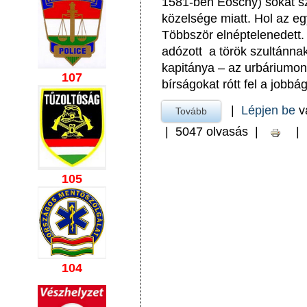
1581-ben Eoschy) sokat sz
közelsége miatt. Hol az eg
Többször elnéptelenedett.
adózott a török szultánnak
kapitánya – az urbáriumon 
107
bírságokat rótt fel a jobbá
|
Lépjen be
v
Tovább
a Ősi község története 
|
5047 olvasás
|
|
105
104