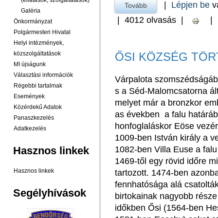
(ellátások, szolgáltatások)
|
Lépjen be
v
Tovább
a Ősi község népesség
Galéria
|
4012 olvasás
|
|
Önkormányzat
Polgármesteri Hivatal
Helyi intézmények,
közszolgáltatások
ŐSI KÖZSÉG TÖ
MI újságunk
Választási információk
Várpalota szomszédságába
Régebbi tartalmak
s a Séd-Malomcsatorna által
Események
melyet már a bronzkor embe
Közérdekű Adatok
as években a falu határába
Panaszkezelés
honfoglaláskor Eöse vezér 
Adatkezelés
1009-ben István király a
Hasznos linkek
1082-ben Villa Euse a fal
1469-től egy rövid időre 
Hasznos linkek
tartozott. 1474-ben azonb
fennhatósága alá csatolták
Segélyhívások
birtokainak nagyobb része
időkben Ősi (1564-ben He