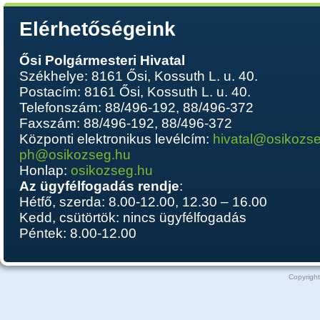
Elérhetőségeink
Ősi Polgármesteri Hivatal
Székhelye: 8161 Ősi, Kossuth L. u. 40.
Postacím: 8161 Ősi, Kossuth L. u. 40.
Telefonszám: 88/496-192, 88/496-372
Faxszám: 88/496-192, 88/496-372
Központi elektronikus levélcím:
hivatal@osikozs
ph@osikozseg.hu
Honlap:
osikozseg.hu
Az ügyfélfogadás rendje
:
Hétfő, szerda: 8.00-12.00, 12.30 – 16.00
Kedd, csütörtök: nincs ügyfélfogadás
Péntek: 8.00-12.00
Copyright