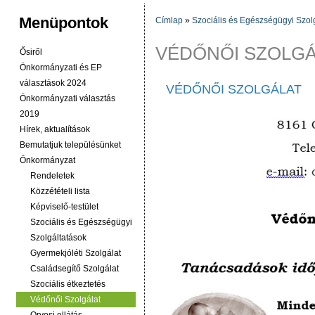
Menüpontok
Címlap
»
Szociális és Egészségügyi Szol
JELENLEGI HELY
VÉDŐNŐI SZOLGÁ
Ősiről
Önkormányzati és EP
választások 2024
VÉDŐNŐI SZOLGÁLAT
Önkormányzati választás
2019
Hírek, aktualítások
Bemutatjuk településünket
Önkormányzat
Rendeletek
Közzétételi lista
Képviselő-testület
Szociális és Egészségügyi
Szolgáltatások
Gyermekjóléti Szolgálat
Családsegítő Szolgálat
Szociális étkeztetés
Védőnői Szolgálat