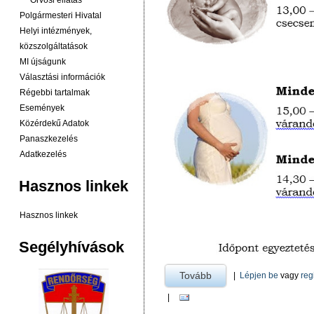
Orvosi ellátás
Polgármesteri Hivatal
Helyi intézmények,
közszolgáltatások
MI újságunk
Választási információk
Régebbi tartalmak
Események
Közérdekű Adatok
Panaszkezelés
Adatkezelés
Hasznos linkek
Hasznos linkek
Segélyhívások
Tovább
a Védőnői Szolgálat -r
|
Lépjen be
vagy
reg
|