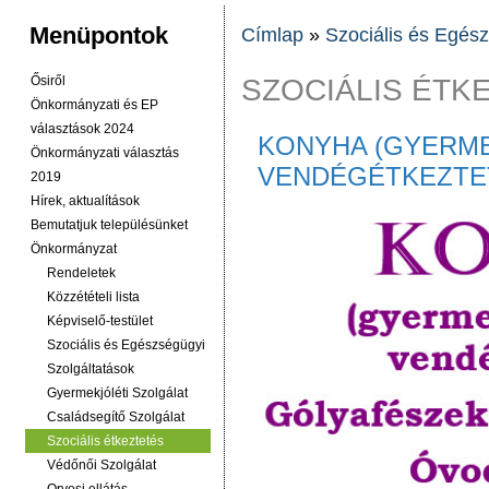
Menüpontok
Címlap
»
Szociális és Egés
JELENLEGI HELY
SZOCIÁLIS ÉTK
Ősiről
Önkormányzati és EP
választások 2024
KONYHA (GYERMEK
Önkormányzati választás
VENDÉGÉTKEZTE
2019
Hírek, aktualítások
Bemutatjuk településünket
Önkormányzat
Rendeletek
Közzétételi lista
Képviselő-testület
Szociális és Egészségügyi
Szolgáltatások
Gyermekjóléti Szolgálat
Családsegítő Szolgálat
Szociális étkeztetés
Védőnői Szolgálat