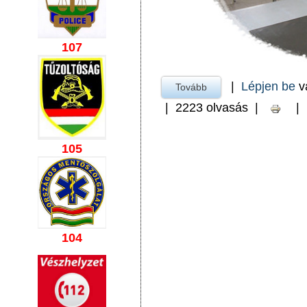
107
|
Lépjen be
v
Tovább
a KONYHA (gyermek-, s
|
2223 olvasás
|
|
105
104