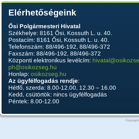
Elérhetőségeink
Ősi Polgármesteri Hivatal
Székhelye: 8161 Ősi, Kossuth L. u. 40.
Postacím: 8161 Ősi, Kossuth L. u. 40.
Telefonszám: 88/496-192, 88/496-372
Faxszám: 88/496-192, 88/496-372
Központi elektronikus levélcím:
hivatal@osikozs
ph@osikozseg.hu
Honlap:
osikozseg.hu
Az ügyfélfogadás rendje
:
Hétfő, szerda: 8.00-12.00, 12.30 – 16.00
Kedd, csütörtök: nincs ügyfélfogadás
Péntek: 8.00-12.00
Copyright