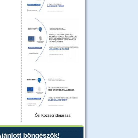
Ősi Község időjárása
jánlott böngészők!