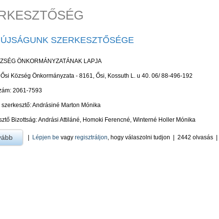
RKESZTŐSÉG
I ÚJSÁGUNK SZERKESZTŐSÉGE
ÖZSÉG ÖNKORMÁNYZATÁNAK LAPJA
 Ősi Község Önkormányzata - 8161, Ősi, Kossuth L. u 40. 06/ 88-496-192
zám: 2061-7593
s szerkesztő: Andrásiné Marton Mónika
ztő Bizottság: Andrási Attiláné, Homoki Ferencné, Winterné Holler Mónika
vább
a A MI újságunk szerkesztősége -ra
|
Lépjen be
vagy
regisztráljon
, hogy válaszolni tudjon
|
2442 olvasás