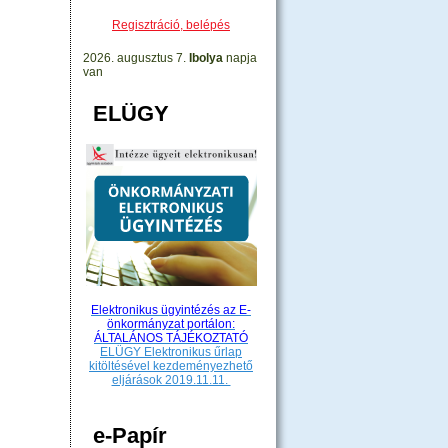
Regisztráció, belépés
2026. augusztus 7.
Ibolya
napja
van
ELÜGY
Elektronikus ügyintézés az E-
önkormányzat portálon:
ÁLTALÁNOS TÁJÉKOZTATÓ
ELÜGY Elektronikus űrlap
kitöltésével kezdeményezhető
eljárások 2019.11.11.
e-Papír