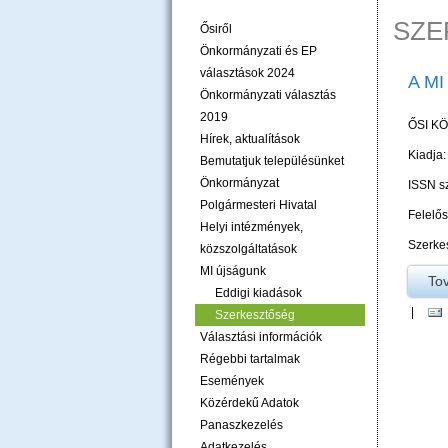
SZE
Ősiről
Önkormányzati és EP
választások 2024
A M
Önkormányzati választás
2019
ŐSI K
Hírek, aktualítások
Kiadja:
Bemutatjuk településünket
Önkormányzat
ISSN s
Polgármesteri Hivatal
Felelő
Helyi intézmények,
Szerkes
közszolgáltatások
MI újságunk
To
Eddigi kiadások
|
Szerkesztőség
Választási információk
Régebbi tartalmak
Események
Közérdekű Adatok
Panaszkezelés
Adatkezelés