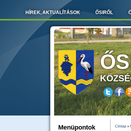
HÍREK, AKTUALÍTÁSOK
ŐSIRŐL
ŐS
KÖZSÉ
Menüpontok
Címlap
»
JELEN