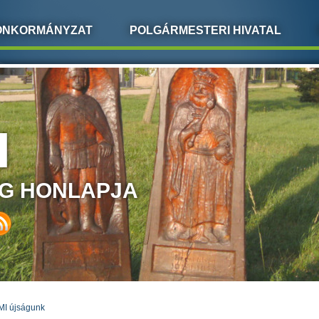
ÖNKORMÁNYZAT
POLGÁRMESTERI HIVATAL
I
G HONLAPJA
MI újságunk
LEGI HELY