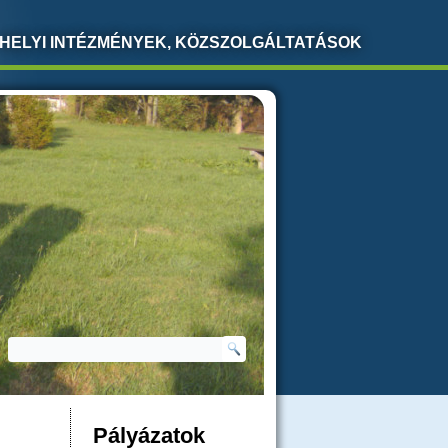
HELYI INTÉZMÉNYEK, KÖZSZOLGÁLTATÁSOK
Keresés
KERESÉS ŰRLAP
Pályázatok