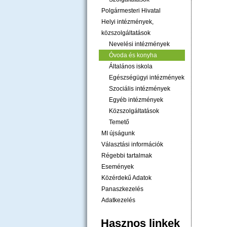
Polgármesteri Hivatal
Helyi intézmények,
közszolgáltatások
Nevelési intézmények
Óvoda és konyha
Általános iskola
Egészségügyi intézmények
Szociális intézmények
Egyéb intézmények
Közszolgáltatások
Temető
MI újságunk
Választási információk
Régebbi tartalmak
Események
Közérdekű Adatok
Panaszkezelés
Adatkezelés
Hasznos linkek