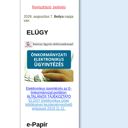
Regisztráció, belépés
2026. augusztus 7.
Ibolya
napja
van
ELÜGY
Elektronikus ügyintézés az E-
önkormányzat portálon:
ÁLTALÁNOS TÁJÉKOZTATÓ
ELÜGY Elektronikus űrlap
kitöltésével kezdeményezhető
eljárások 2019.11.11.
e-Papír