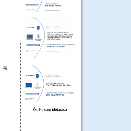
|
Ősi Község időjárása