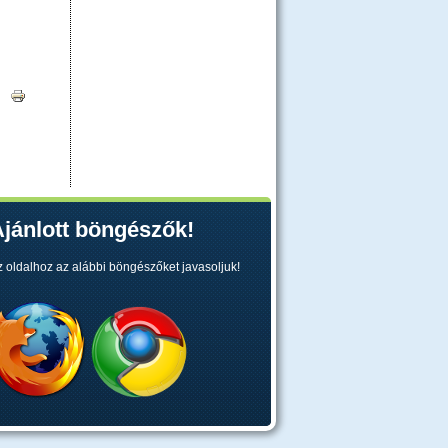
|
jánlott böngészők!
z oldalhoz az alábbi böngészőket javasoljuk!