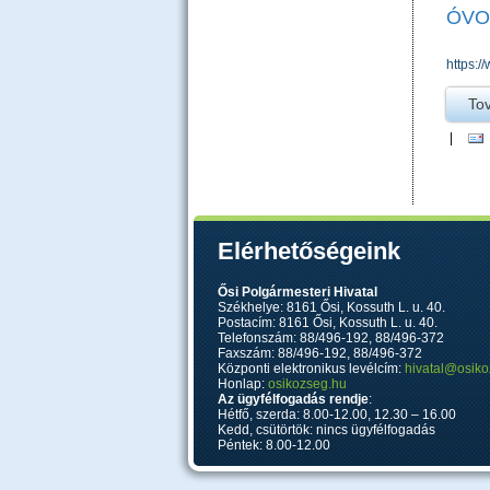
ÓVO
https:
To
|
Elérhetőségeink
Ősi Polgármesteri Hivatal
Székhelye: 8161 Ősi, Kossuth L. u. 40.
Postacím: 8161 Ősi, Kossuth L. u. 40.
Telefonszám: 88/496-192, 88/496-372
Faxszám: 88/496-192, 88/496-372
Központi elektronikus levélcím:
hivatal@osiko
Honlap:
osikozseg.hu
Az ügyfélfogadás rendje
:
Hétfő, szerda: 8.00-12.00, 12.30 – 16.00
Kedd, csütörtök: nincs ügyfélfogadás
Péntek: 8.00-12.00