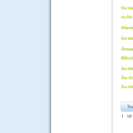
Ősi Gó
Az Ősi
Gólyaf
Ősi Gó
Óvoda
Bőlcs
Ősi Gó
Ősi Gó
Ősi Gó
To
|