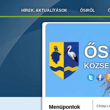
HÍREK, AKTUALÍTÁSOK
ŐSIRŐL
ŐS
KÖZSÉ
Menüpontok
Címlap
»
JELEN