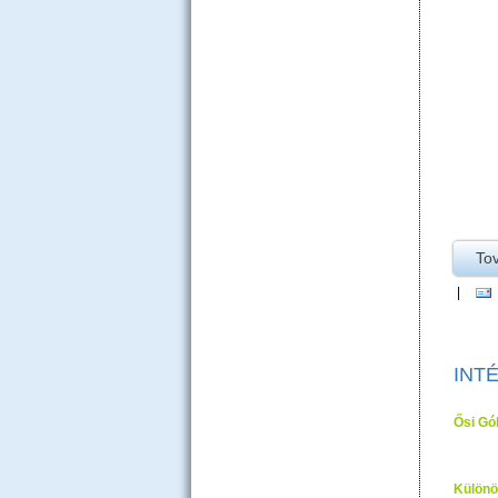
To
|
INT
Ősi Gó
Különö