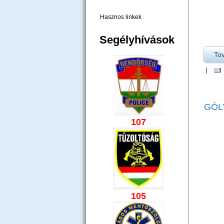
Hasznos linkek
Segélyhívások
To
|
GÓL
107
105