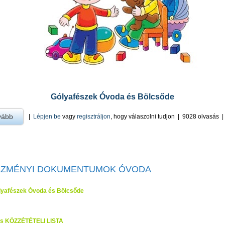
Gólyafészek Óvoda és Bölcsőde
vább
a Gólyafészek Óvoda és Bölcsőde -ra
|
Lépjen be
vagy
regisztráljon
, hogy válaszolni tudjon
|
9028 olvasás
ÉZMÉNYI DOKUMENTUMOK ÓVODA
lyafészek Óvoda és Bölcsőde
s KÖZZÉTÉTELI LISTA