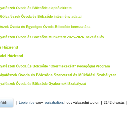
lyafészek Óvoda és Bölcsőde alapító okirata
 Gólyafészek Óvoda és Bölcsőde intézmény adatai
észek Óvoda és Egységes Óvoda-Bölcsőde bemutatása
lyafészek Óvoda és Bölcsőde Munkaterv 2025-2026. nevelési év
i Házirend
ödei Házirend
lyafészek Óvoda És Bölcsőde "Gyermekekért" Pedagógiai Program
lyafészek Óvoda és Bölcsőde Szervezeti és Működési Szabályzat
lyafészek Óvoda és Bölcsőde Gyakornoki Szabályzat
vább
a Intézményi dokumentumok Óvoda -ra
|
Lépjen be
vagy
regisztráljon
, hogy válaszolni tudjon
|
2142 olvasás