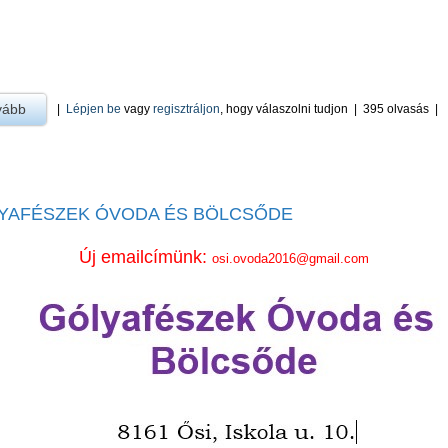
vább
a Ősi Gólyafészek Óvoda És Bölcsőde Pedagógiai Program (Hatály
|
Lépjen be
vagy
regisztráljon
, hogy válaszolni tudjon
|
395 olvasás
|
YAFÉSZEK ÓVODA ÉS BÖLCSŐDE
Új emailcímünk:
osi.ovoda2016@gmail.com