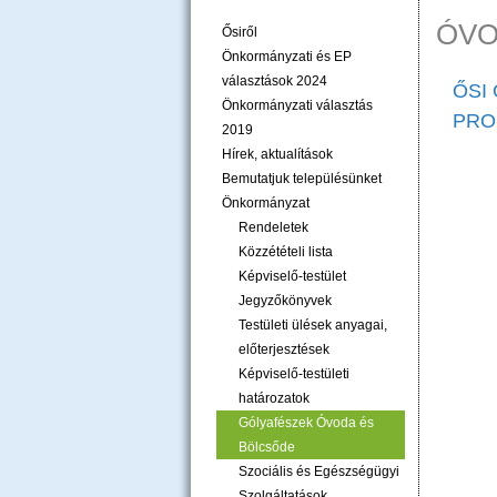
ÓVO
Ősiről
Önkormányzati és EP
választások 2024
ŐSI
Önkormányzati választás
PRO
2019
Hírek, aktualítások
Bemutatjuk településünket
Önkormányzat
Rendeletek
Közzétételi lista
Képviselő-testület
Jegyzőkönyvek
Testületi ülések anyagai,
előterjesztések
Képviselő-testületi
határozatok
Gólyafészek Óvoda és
Bölcsőde
Szociális és Egészségügyi
Szolgáltatások