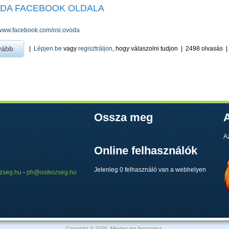
DA FACEBOOK OLDALA
//www.facebook.com/osi.ovoda
vább
a Óvoda facebook oldala -ra
|
Lépjen be
vagy
regisztráljon
, hogy válaszolni tudjon
|
2498 olvasás
Ossza meg
A
A
Online felhasználók
Jelenleg 0 felhasználó van a webhelyen
zseg.hu
-
ph@osikozseg.hu
Copyright © 2026. Minden jog fenntartva.