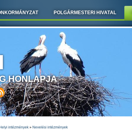
ÖNKORMÁNYZAT
POLGÁRMESTERI HIVATAL
I
G HONLAPJA
Helyi intézmények
»
Nevelési intézmények
LEGI HELY