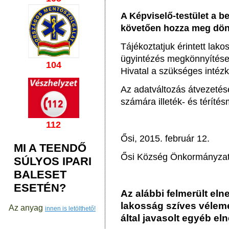
A Képviselő-testület a b
követően hozza meg dön
Tájékoztatjuk érintett lako
ügyintézés megkönnyítése
104
Hivatal a szükséges intéz
Az adatváltozás átvezetés
számára illeték- és téríté
112
Ősi, 2015. február 12.
MI A TEENDŐ
Ősi Község Önkormányza
SÚLYOS IPARI
BALESET
ESETÉN?
Az alábbi felmerült el
lakosság szíves vélemé
Az anyag
innen is letölthető!
által javasolt egyéb el