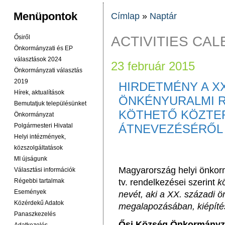
Menüpontok
Címlap
»
Naptár
JELENLEGI HELY
ACTIVITIES CA
Ősiről
Önkormányzati és EP
választások 2024
23 február 2015
Önkormányzati választás
2019
HIRDETMÉNY A XX
Hírek, aktualítások
ÖNKÉNYURALMI 
Bemutatjuk településünket
KÖTHETŐ KÖZTE
Önkormányzat
Polgármesteri Hivatal
ÁTNEVEZÉSÉRŐL
Helyi intézmények,
közszolgáltatások
MI újságunk
Magyarország helyi önkor
Választási információk
Régebbi tartalmak
tv. rendelkezései szerint
kö
Események
nevét, aki a XX. századi ö
Közérdekű Adatok
megalapozásában, kiépítés
Panaszkezelés
Ősi Község Önkormányzat