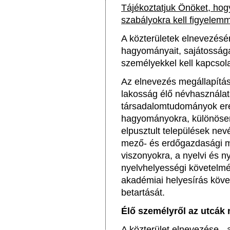
Tájékoztatjuk Önöket, hog
szabályokra kell figyelemm
A közterületek elnevezésé
hagyományait, sajátosságai
személyekkel kell kapcsol
Az elnevezés megállapítása
lakosság élő névhasználat
társadalomtudományok ere
hagyományokra, különösen 
elpusztult települések nevé
mező- és erdőgazdasági m
viszonyokra, a nyelvi és 
nyelvhelyességi követelm
akadémiai helyesírás köve
betartását.
Élő személyről az utcák
A közterület elnevezése - a