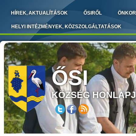
HÍREK, AKTUALÍTÁSOK
ŐSIRŐL
ÖNKOR
HELYI INTÉZMÉNYEK, KÖZSZOLGÁLTATÁSOK
ŐSI
KÖZSÉG HONLAP