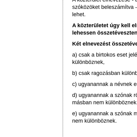
szóközöket beleszámítva 
lehet.
A közterületet úgy kell e
lehessen összetéveszten
Két elnevezést összetéve
a) csak a birtokos eset j
különböznek,
b) csak ragozásban külön
c) ugyanannak a névnek egy
d) ugyanannak a szónak rövi
másban nem különböznek
e) ugyanannak a szónak m
nem különböznek.