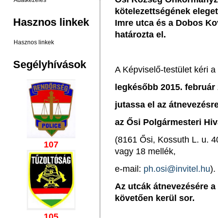
Adatkezelés
kötelezettségének eleget 
Hasznos linkek
Imre utca és a Dobos Ko
határozta el.
Hasznos linkek
Segélyhívások
A Képviselő-testület kéri a
legkésőbb 2015. február 
jutassa el az átnevezésr
az Ősi Polgármesteri Hiv
(8161 Ősi, Kossuth L. u. 4
107
vagy 18 mellék,
e-mail:
ph.osi@invitel.hu
).
Az utcák átnevezésére a
követően kerül sor.
105