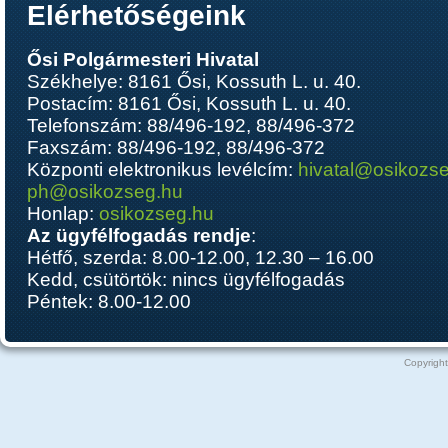
Elérhetőségeink
Ősi Polgármesteri Hivatal
Székhelye: 8161 Ősi, Kossuth L. u. 40.
Postacím: 8161 Ősi, Kossuth L. u. 40.
Telefonszám: 88/496-192, 88/496-372
Faxszám: 88/496-192, 88/496-372
Központi elektronikus levélcím:
hivatal@osikozs
ph@osikozseg.hu
Honlap:
osikozseg.hu
Az ügyfélfogadás rendje
:
Hétfő, szerda: 8.00-12.00, 12.30 – 16.00
Kedd, csütörtök: nincs ügyfélfogadás
Péntek: 8.00-12.00
Copyright