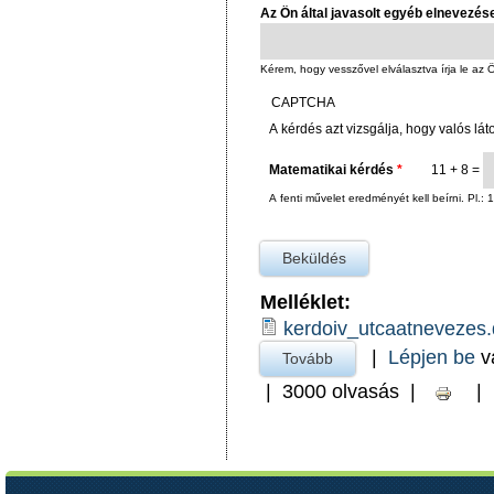
Az Ön által javasolt egyéb elnevezés
Kérem, hogy vesszővel elválasztva írja le az Ö
CAPTCHA
A kérdés azt vizsgálja, hogy valós lát
Matematikai kérdés
*
11 + 8 =
A fenti művelet eredményét kell beírni. Pl.: 
Melléklet:
kerdoiv_utcaatnevezes
|
Lépjen be
v
Tovább
a Hirdetmény a XX. szá
|
3000 olvasás
|
|