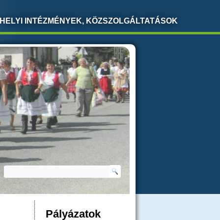
HELYI INTÉZMÉNYEK, KÖZSZOLGÁLTATÁSOK
Keresés
KERESÉS ŰRLAP
Pályázatok