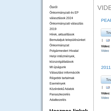
VID
Ősiről
Önkormányzati és EP
választások 2024
PEA
Önkormányzati választás
2019
To
Hírek, aktualítások
Bemutatjuk településünket
|
Önkormányzat
Video:
Polgármesteri Hivatal
Video
Helyi intézmények,
közszolgáltatások
201
MI újságunk
Választási információk
Régebbi tartalmak
To
Események
|
Közérdekű Adatok
Video:
Panaszkezelés
Video
Adatkezelés