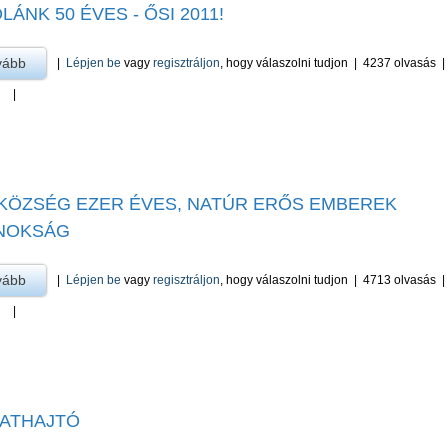
LÁNK 50 ÉVES - ŐSI 2011!
vább
a Iskolánk 50 éves - Ősi 2011! -ra
|
Lépjen be
vagy
regisztráljon
, hogy válaszolni tudjon
|
4237 olvasás
|
 KÖZSÉG EZER ÉVES, NATÚR ERŐS EMBEREK
NOKSÁG
vább
a Ősi község ezer éves, Natúr Erős Emberek Bajnokság -ra
|
Lépjen be
vagy
regisztráljon
, hogy válaszolni tudjon
|
4713 olvasás
|
ATHAJTÓ