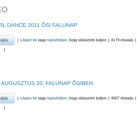
EO
RL DANCE 2011 ŐSI FALUNAP
vább
a Pearl Dance 2011 Ősi Falunap -ra
|
Lépjen be
vagy
regisztráljon
, hogy válaszolni tudjon
|
4179 olvasás
|
1 AUGUSZTUS 20. FALUNAP ŐSIBEN
vább
a 2011 augusztus 20. Falunap Ősiben -ra
|
Lépjen be
vagy
regisztráljon
, hogy válaszolni tudjon
|
4007 olvasás
|