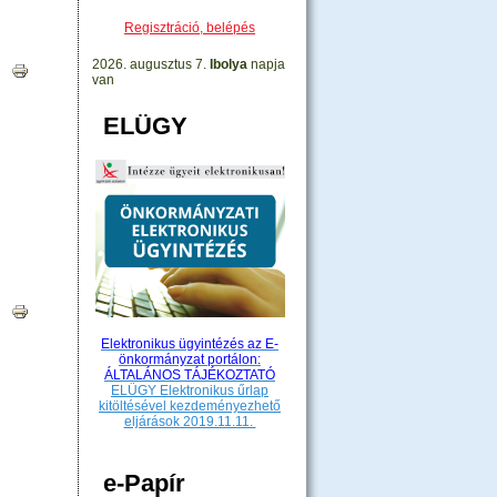
Regisztráció, belépés
2026. augusztus 7.
Ibolya
napja
|
van
ELÜGY
|
Elektronikus ügyintézés az E-
önkormányzat portálon:
ÁLTALÁNOS TÁJÉKOZTATÓ
ELÜGY Elektronikus űrlap
kitöltésével kezdeményezhető
eljárások 2019.11.11.
e-Papír