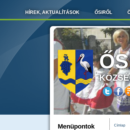
HÍREK, AKTUALÍTÁSOK
ŐSIRŐL
ŐS
KÖZSÉ
Menüpontok
Címlap
JELEN