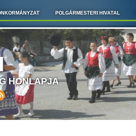
ÖNKORMÁNYZAT
POLGÁRMESTERI HIVATAL
I
G HONLAPJA
LEGI HELY