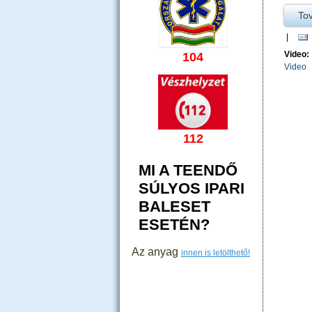
To
|
Video:
104
Video
OLDA
112
MI A TEENDŐ
SÚLYOS IPARI
BALESET
ESETÉN?
Az anyag
innen is letölthető!