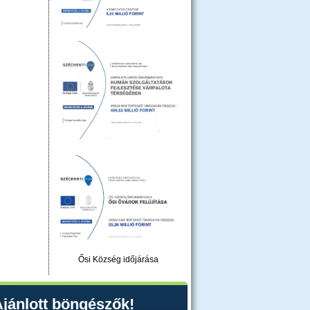
Ősi Község időjárása
jánlott böngészők!