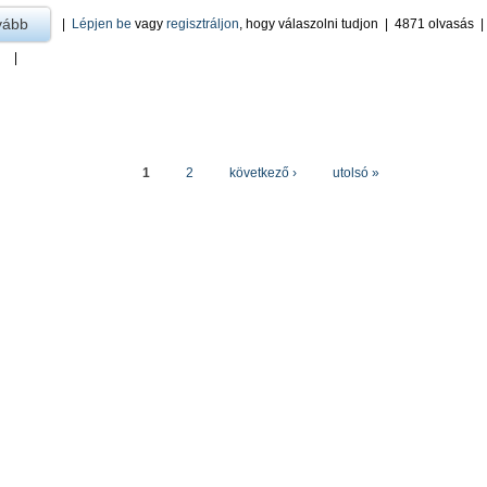
vább
a Fogathajtó -ra
|
Lépjen be
vagy
regisztráljon
, hogy válaszolni tudjon
|
4871 olvasás
|
LAK
1
2
következő ›
utolsó »