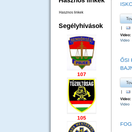
Hasznos linkek
ISKO
Hasznos linkek
To
Segélyhívások
|
Video:
Video
ŐSI
BAJ
107
To
|
Video:
Video
105
FOG