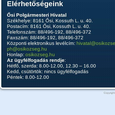
Elérhetőségeink
Ősi Polgármesteri Hivatal
Székhelye: 8161 Ősi, Kossuth L. u. 40.
Postacím: 8161 Ősi, Kossuth L. u. 40.
Telefonszám: 88/496-192, 88/496-372
Faxszám: 88/496-192, 88/496-372
Központi elektronikus levélcím:
hivatal@osikozs
ph@osikozseg.hu
Honlap:
osikozseg.hu
Az ügyfélfogadás rendje
:
Hétfő, szerda: 8.00-12.00, 12.30 – 16.00
Kedd, csütörtök: nincs ügyfélfogadás
Péntek: 8.00-12.00
Copyright