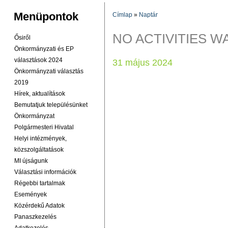
Menüpontok
Címlap
»
Naptár
JELENLEGI HELY
NO ACTIVITIES 
Ősiről
Önkormányzati és EP
választások 2024
31 május 2024
Önkormányzati választás
2019
Hírek, aktualítások
Bemutatjuk településünket
Önkormányzat
Polgármesteri Hivatal
Helyi intézmények,
közszolgáltatások
MI újságunk
Választási információk
Régebbi tartalmak
Események
Közérdekű Adatok
Panaszkezelés