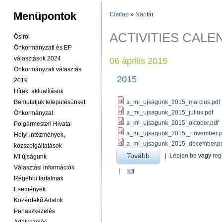
Menüpontok
Címlap
»
Naptár
JELENLEGI HELY
ACTIVITIES CAL
Ősiről
Önkormányzati és EP
választások 2024
06 április 2015
Önkormányzati választás
2015
2019
Hírek, aktualítások
Bemutatjuk településünket
a_mi_ujsagunk_2015_marcius.pdf
a_mi_ujsagunk_2015_julius.pdf
Önkormányzat
a_mi_ujsagunk_2015_oktober.pdf
Polgármesteri Hivatal
a_mi_ujsagunk_2015._november.p
Helyi intézmények,
a_mi_ujsagunk_2015_december.p
közszolgáltatások
Tovább
a 2015 -ra
|
Lépjen be
vagy
reg
MI újságunk
Választási információk
|
Régebbi tartalmak
Események
Közérdekű Adatok
Panaszkezelés