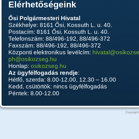
Elérhetőségeink
Ősi Polgármesteri Hivatal
Székhelye: 8161 Ősi, Kossuth L. u. 40.
Postacím: 8161 Ősi, Kossuth L. u. 40.
Telefonszám: 88/496-192, 88/496-372
Faxszám: 88/496-192, 88/496-372
Központi elektronikus levélcím:
hivatal@osikozs
ph@osikozseg.hu
Honlap:
osikozseg.hu
Az ügyfélfogadás rendje
:
Hétfő, szerda: 8.00-12.00, 12.30 – 16.00
Kedd, csütörtök: nincs ügyfélfogadás
Péntek: 8.00-12.00
Copyright