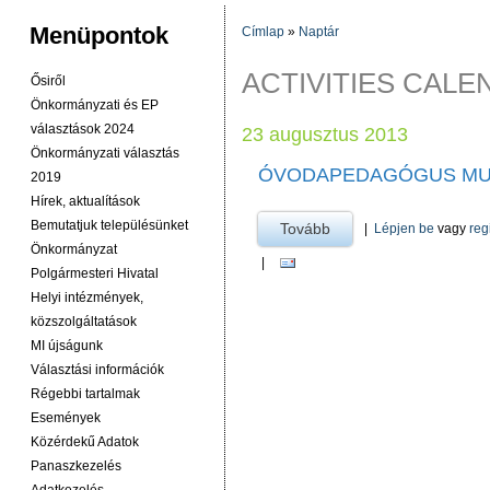
Menüpontok
Címlap
»
Naptár
JELENLEGI HELY
ACTIVITIES CAL
Ősiről
Önkormányzati és EP
választások 2024
23 augusztus 2013
Önkormányzati választás
ÓVODAPEDAGÓGUS M
2019
Hírek, aktualítások
Bemutatjuk településünket
Tovább
a óvodapedagógus mun
|
Lépjen be
vagy
reg
Önkormányzat
|
Polgármesteri Hivatal
Helyi intézmények,
közszolgáltatások
MI újságunk
Választási információk
Régebbi tartalmak
Események
Közérdekű Adatok
Panaszkezelés