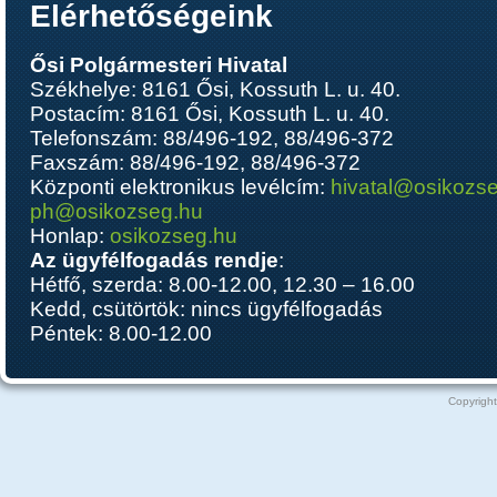
Elérhetőségeink
Ősi Polgármesteri Hivatal
Székhelye: 8161 Ősi, Kossuth L. u. 40.
Postacím: 8161 Ősi, Kossuth L. u. 40.
Telefonszám: 88/496-192, 88/496-372
Faxszám: 88/496-192, 88/496-372
Központi elektronikus levélcím:
hivatal@osikozs
ph@osikozseg.hu
Honlap:
osikozseg.hu
Az ügyfélfogadás rendje
:
Hétfő, szerda: 8.00-12.00, 12.30 – 16.00
Kedd, csütörtök: nincs ügyfélfogadás
Péntek: 8.00-12.00
Copyright