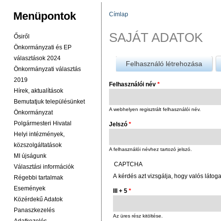
Menüpontok
Címlap
JELENLEGI HELY
SAJÁT ADATOK
Ősiről
Önkormányzati és EP
választások 2024
Felhasználó létrehozása
Önkormányzati választás
2019
Felhasználói név
*
Hírek, aktualítások
Bemutatjuk településünket
A webhelyen regisztrált felhasználói név.
Önkormányzat
Polgármesteri Hivatal
Jelszó
*
Helyi intézmények,
közszolgáltatások
A felhasználói névhez tartozó jelszó.
MI újságunk
CAPTCHA
Választási információk
A kérdés azt vizsgálja, hogy valós látog
Régebbi tartalmak
Események
III + 5
*
Közérdekű Adatok
Panaszkezelés
Az üres rész kitöltése.