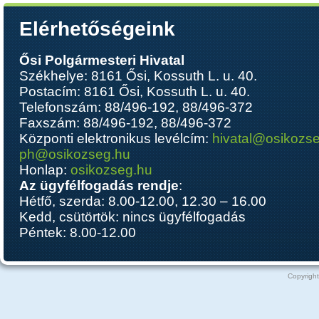
Elérhetőségeink
Ősi Polgármesteri Hivatal
Székhelye: 8161 Ősi, Kossuth L. u. 40.
Postacím: 8161 Ősi, Kossuth L. u. 40.
Telefonszám: 88/496-192, 88/496-372
Faxszám: 88/496-192, 88/496-372
Központi elektronikus levélcím:
hivatal@osikozs
ph@osikozseg.hu
Honlap:
osikozseg.hu
Az ügyfélfogadás rendje
:
Hétfő, szerda: 8.00-12.00, 12.30 – 16.00
Kedd, csütörtök: nincs ügyfélfogadás
Péntek: 8.00-12.00
Copyright