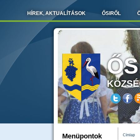
HÍREK, AKTUALÍTÁSOK
ŐSIRŐL
ŐS
KÖZSÉ
Menüpontok
Címlap
JELEN