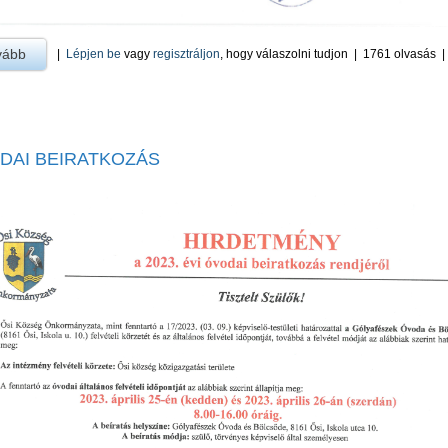
vább
a Bölcsődei beiratkozás -ra
|
Lépjen be
vagy
regisztráljon
, hogy válaszolni tudjon
|
1761 olvasás
DAI BEIRATKOZÁS