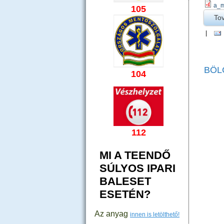
a_m
105
To
|
BÖL
104
112
MI A TEENDŐ
SÚLYOS IPARI
BALESET
ESETÉN?
Az anyag
innen is letölthető!