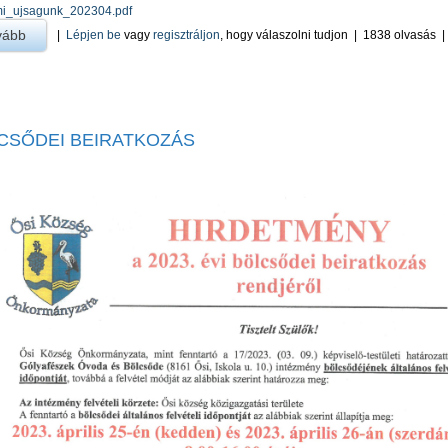
i_ujsagunk_202304.pdf
vább
a A Mi újságunk 2023. április -ra
|
Lépjen be
vagy
regisztráljon
, hogy válaszolni tudjon
|
1838 olvasás
CSŐDEI BEIRATKOZÁS