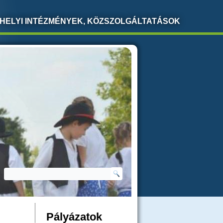
HELYI INTÉZMÉNYEK, KÖZSZOLGÁLTATÁSOK
Keresés
KERESÉS ŰRLAP
Pályázatok