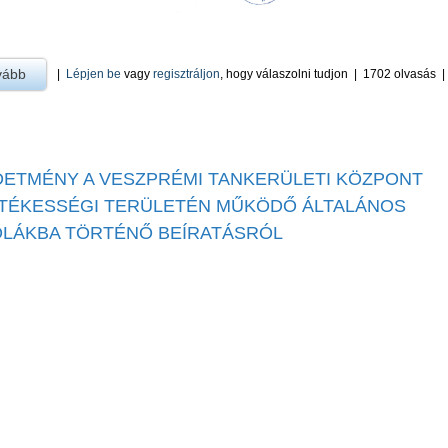
vább
a Óvodai beiratkozás -ra
|
Lépjen be
vagy
regisztráljon
, hogy válaszolni tudjon
|
1702 olvasás
DETMÉNY A VESZPRÉMI TANKERÜLETI KÖZPONT
ETÉKESSÉGI TERÜLETÉN MŰKÖDŐ ÁLTALÁNOS
OLÁKBA TÖRTÉNŐ BEÍRATÁSRÓL