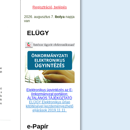
Regisztráció, belépés
2026. augusztus 7.
Ibolya
napja
van
ELÜGY
Elektronikus ügyintézés az E-
önkormányzat portálon:
ÁLTALÁNOS TÁJÉKOZTATÓ
ELÜGY Elektronikus űrlap
kitöltésével kezdeményezhető
eljárások 2019.11.11.
e-Papír