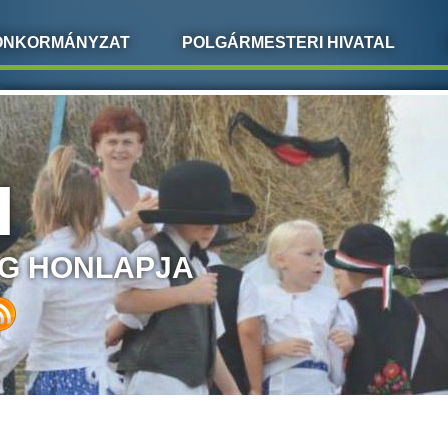
ÖNKORMÁNYZAT
POLGÁRMESTERI HIVATAL
I
G HONLAPJA
LEGI HELY