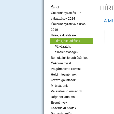
HÍR
Ősiről
Önkormányzati és EP
választások 2024
A MI
Önkormányzati választás
2019
Hírek, aktualítások
Hírek, aktualítások
Pályázatok,
álláslehetőségek
Bemutatjuk településünket
Önkormányzat
Polgármesteri Hivatal
Helyi intézmények,
közszolgáltatások
MI újságunk
Választási információk
Régebbi tartalmak
Események
Közérdekű Adatok
Panaszkezelés