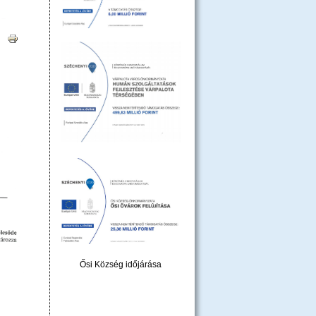
|
Ősi Község időjárása