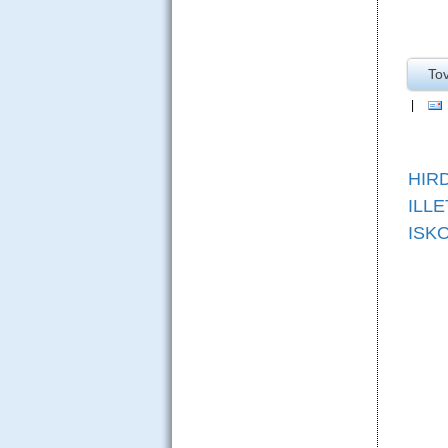
To
|
HIR
ILL
ISK