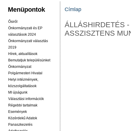
Menüpontok
Címlap
JELENLEGI HELY
Ősiről
ÁLLÁSHIRDETÉS -
Önkormányzati és EP
ASSZISZTENS M
választások 2024
Önkormányzati választás
2019
Hírek, aktualítások
Bemutatjuk településünket
Önkormányzat
Polgármesteri Hivatal
Helyi intézmények,
közszolgáltatások
MI újságunk
Választási információk
Régebbi tartalmak
Események
Közérdekű Adatok
Panaszkezelés