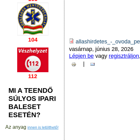
104
allashirdetes_-_ovoda_p
vasárnap, június 28, 2026
Lépjen be
vagy
regisztráljon
|
112
MI A TEENDŐ
SÚLYOS IPARI
BALESET
ESETÉN?
Az anyag
innen is letölthető!