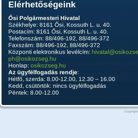
Elérhetőségeink
Ősi Polgármesteri Hivatal
Székhelye: 8161 Ősi, Kossuth L. u. 40.
Postacím: 8161 Ősi, Kossuth L. u. 40.
Telefonszám: 88/496-192, 88/496-372
Faxszám: 88/496-192, 88/496-372
Központi elektronikus levélcím:
hivatal@osikozs
ph@osikozseg.hu
Honlap:
osikozseg.hu
Az ügyfélfogadás rendje
:
Hétfő, szerda: 8.00-12.00, 12.30 – 16.00
Kedd, csütörtök: nincs ügyfélfogadás
Péntek: 8.00-12.00
Copyright