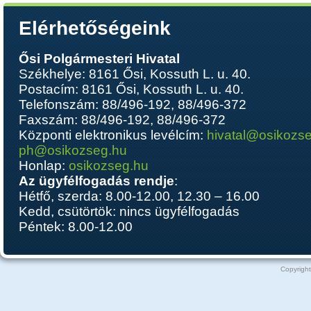
Elérhetőségeink
Ősi Polgármesteri Hivatal
Székhelye: 8161 Ősi, Kossuth L. u. 40.
Postacím: 8161 Ősi, Kossuth L. u. 40.
Telefonszám: 88/496-192, 88/496-372
Faxszám: 88/496-192, 88/496-372
Központi elektronikus levélcím:
hivatal@osikozs
ph@osikozseg.hu
Honlap:
osikozseg.hu
Az ügyfélfogadás rendje
:
Hétfő, szerda: 8.00-12.00, 12.30 – 16.00
Kedd, csütörtök: nincs ügyfélfogadás
Péntek: 8.00-12.00
Copyright