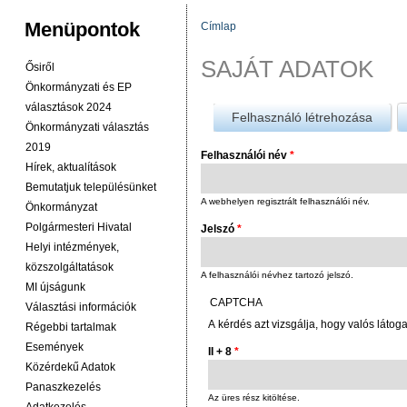
Menüpontok
Címlap
JELENLEGI HELY
SAJÁT ADATOK
Ősiről
Önkormányzati és EP
választások 2024
Felhasználó létrehozása
Önkormányzati választás
2019
Felhasználói név
*
Hírek, aktualítások
Bemutatjuk településünket
A webhelyen regisztrált felhasználói név.
Önkormányzat
Polgármesteri Hivatal
Jelszó
*
Helyi intézmények,
közszolgáltatások
A felhasználói névhez tartozó jelszó.
MI újságunk
CAPTCHA
Választási információk
A kérdés azt vizsgálja, hogy valós látog
Régebbi tartalmak
Események
II + 8
*
Közérdekű Adatok
Panaszkezelés
Az üres rész kitöltése.