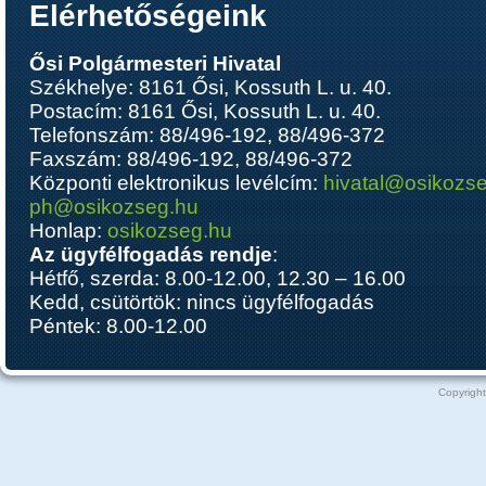
Elérhetőségeink
Ősi Polgármesteri Hivatal
Székhelye: 8161 Ősi, Kossuth L. u. 40.
Postacím: 8161 Ősi, Kossuth L. u. 40.
Telefonszám: 88/496-192, 88/496-372
Faxszám: 88/496-192, 88/496-372
Központi elektronikus levélcím:
hivatal@osikozs
ph@osikozseg.hu
Honlap:
osikozseg.hu
Az ügyfélfogadás rendje
:
Hétfő, szerda: 8.00-12.00, 12.30 – 16.00
Kedd, csütörtök: nincs ügyfélfogadás
Péntek: 8.00-12.00
Copyright