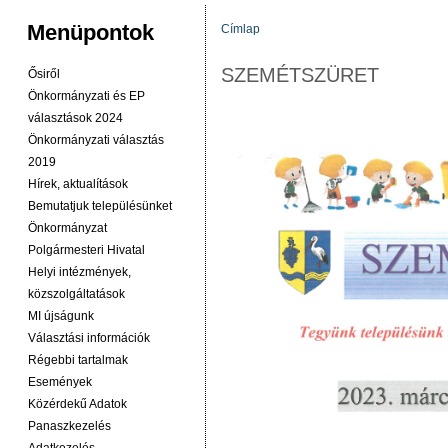
Menüpontok
Címlap
JELENLEGI HELY
SZEMÉTSZÜRET
Ősiről
Önkormányzati és EP
választások 2024
Önkormányzati választás
2019
Hírek, aktualítások
Bemutatjuk településünket
Önkormányzat
Polgármesteri Hivatal
Helyi intézmények,
közszolgáltatások
MI újságunk
Választási információk
Régebbi tartalmak
Események
Közérdekű Adatok
Panaszkezelés