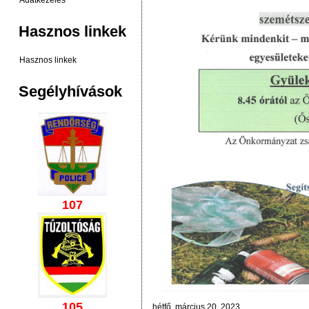
Adatkezelés
Hasznos linkek
Hasznos linkek
Segélyhívások
107
105
hétfő, március 20, 2023