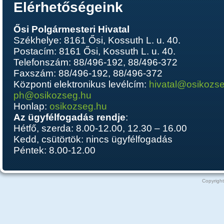
Elérhetőségeink
Ősi Polgármesteri Hivatal
Székhelye: 8161 Ősi, Kossuth L. u. 40.
Postacím: 8161 Ősi, Kossuth L. u. 40.
Telefonszám: 88/496-192, 88/496-372
Faxszám: 88/496-192, 88/496-372
Központi elektronikus levélcím:
hivatal@osikozs
ph@osikozseg.hu
Honlap:
osikozseg.hu
Az ügyfélfogadás rendje
:
Hétfő, szerda: 8.00-12.00, 12.30 – 16.00
Kedd, csütörtök: nincs ügyfélfogadás
Péntek: 8.00-12.00
Copyright