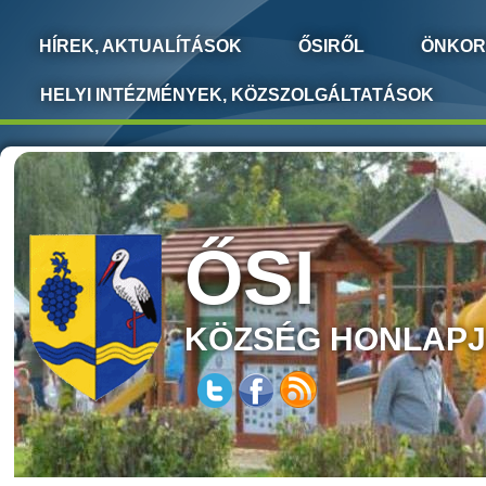
HÍREK, AKTUALÍTÁSOK
ŐSIRŐL
ÖNKOR
HELYI INTÉZMÉNYEK, KÖZSZOLGÁLTATÁSOK
ŐSI
KÖZSÉG HONLAP