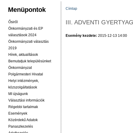
Menüpontok
Címlap
JELENLEGI HELY
III. ADVENTI GYERTY
Ősiről
Önkormányzati és EP
választások 2024
Esemény kezdete:
2015-12-13 14:00
Önkormányzati választás
2019
Hírek, aktualítások
Bemutatjuk településünket
Önkormányzat
Polgármesteri Hivatal
Helyi intézmények,
közszolgáltatások
MI újságunk
Választási információk
Régebbi tartalmak
Események
Közérdekű Adatok
Panaszkezelés