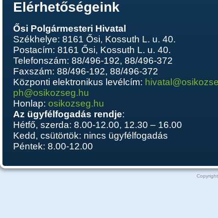
Elérhetőségeink
Ősi Polgármesteri Hivatal
Székhelye: 8161 Ősi, Kossuth L. u. 40.
Postacím: 8161 Ősi, Kossuth L. u. 40.
Telefonszám: 88/496-192, 88/496-372
Faxszám: 88/496-192, 88/496-372
Központi elektronikus levélcím:
hivatal@osikozs
ph@osikozseg.hu
Honlap:
osikozseg.hu
Az ügyfélfogadás rendje
:
Hétfő, szerda: 8.00-12.00, 12.30 – 16.00
Kedd, csütörtök: nincs ügyfélfogadás
Péntek: 8.00-12.00
Copyright