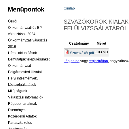
Menüpontok
Címlap
JELENLEGI HELY
SZVAZÓKÖRÖK KIALAK
Ősiről
FELÜLVIZSGÁLATÁRÓL
Önkormányzati és EP
választások 2024
Önkormányzati választás
Csatolmány
Méret
2019
1.03 MB
Hírek, aktualítások
Szavazókör.pdf
Bemutatjuk településünket
Lépjen be
vagy
regisztráljon
, hogy válasz
Önkormányzat
Polgármesteri Hivatal
Helyi intézmények,
közszolgáltatások
MI újságunk
Választási információk
Régebbi tartalmak
Események
Közérdekű Adatok
Panaszkezelés