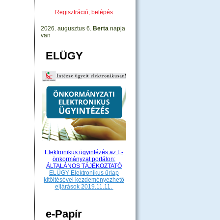
Regisztráció, belépés
2026. augusztus 6.
Berta
napja
van
ELÜGY
Elektronikus ügyintézés az E-
önkormányzat portálon:
ÁLTALÁNOS TÁJÉKOZTATÓ
ELÜGY Elektronikus űrlap
kitöltésével kezdeményezhető
eljárások 2019.11.11.
e-Papír