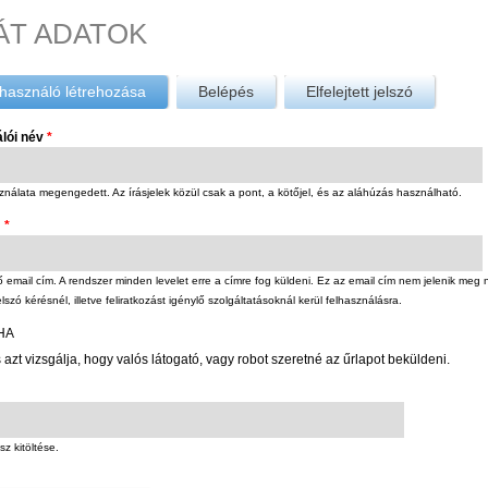
ÁT ADATOK
használó létrehozása
(aktív fül)
Belépés
Elfelejtett jelszó
álói név
*
nálata megengedett. Az írásjelek közül csak a pont, a kötőjel, és az aláhúzás használható.
m
*
email cím. A rendszer minden levelet erre a címre fog küldeni. Ez az email cím nem jelenik meg 
elszó kérésnél, illetve feliratkozást igénylő szolgáltatásoknál kerül felhasználásra.
HA
 azt vizsgálja, hogy valós látogató, vagy robot szeretné az űrlapot beküldeni.
sz kitöltése.