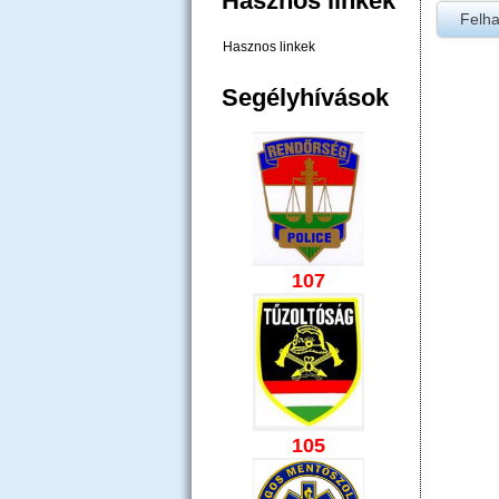
Hasznos linkek
Hasznos linkek
Segélyhívások
107
105