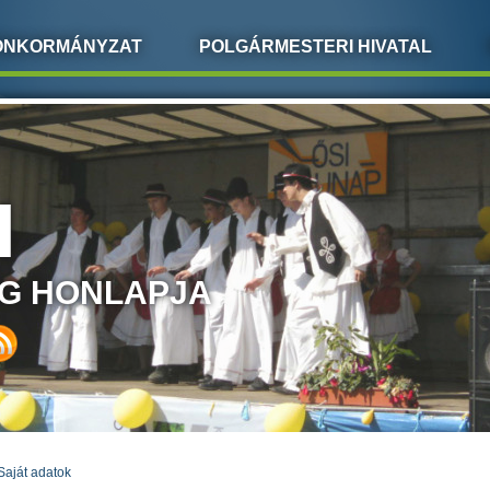
ÖNKORMÁNYZAT
POLGÁRMESTERI HIVATAL
I
G HONLAPJA
Saját adatok
LEGI HELY