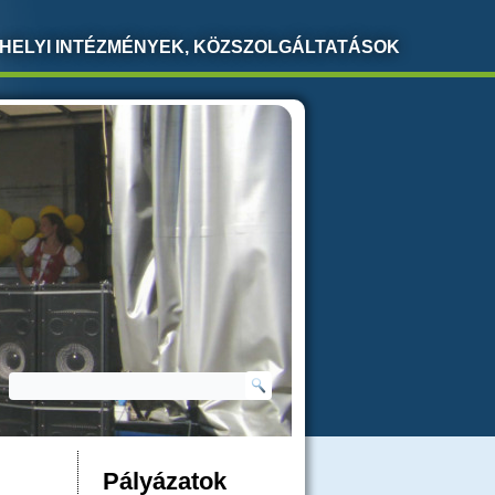
HELYI INTÉZMÉNYEK, KÖZSZOLGÁLTATÁSOK
Keresés
KERESÉS ŰRLAP
Pályázatok