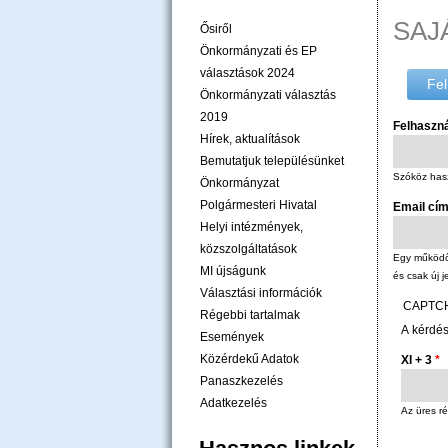
SAJ
Ősiről
Önkormányzati és EP
választások 2024
Fel
Önkormányzati választás
2019
Felhaszn
Hírek, aktualítások
Bemutatjuk településünket
Szóköz hasz
Önkormányzat
Polgármesteri Hivatal
Email cí
Helyi intézmények,
közszolgáltatások
Egy működő 
MI újságunk
és csak új j
Választási információk
CAPTC
Régebbi tartalmak
A kérdés
Események
Közérdekű Adatok
XI + 3
*
Panaszkezelés
Adatkezelés
Az üres ré