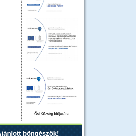
Ősi Község időjárása
jánlott böngészők!