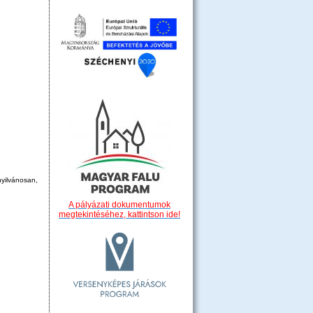
nyilvánosan,
A pályázati dokumentumok
megtekintéséhez, kattintson ide!