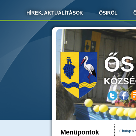
HÍREK, AKTUALÍTÁSOK
ŐSIRŐL
ŐS
KÖZSÉ
Menüpontok
Címlap
»
JELEN