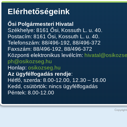
Elérhetőségeink
Ősi Polgármesteri Hivatal
Székhelye: 8161 Ősi, Kossuth L. u. 40.
Postacím: 8161 Ősi, Kossuth L. u. 40.
Telefonszám: 88/496-192, 88/496-372
Faxszám: 88/496-192, 88/496-372
Központi elektronikus levélcím:
hivatal@osikozs
ph@osikozseg.hu
Honlap:
osikozseg.hu
Az ügyfélfogadás rendje
:
Hétfő, szerda: 8.00-12.00, 12.30 – 16.00
Kedd, csütörtök: nincs ügyfélfogadás
Péntek: 8.00-12.00
Copyright