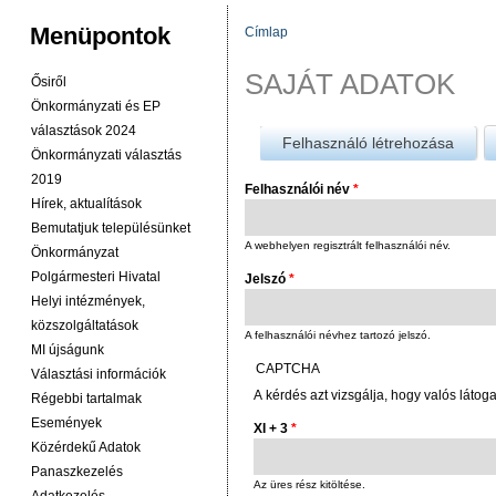
Menüpontok
Címlap
JELENLEGI HELY
SAJÁT ADATOK
Ősiről
Önkormányzati és EP
választások 2024
Felhasználó létrehozása
Önkormányzati választás
2019
Felhasználói név
*
Hírek, aktualítások
Bemutatjuk településünket
A webhelyen regisztrált felhasználói név.
Önkormányzat
Polgármesteri Hivatal
Jelszó
*
Helyi intézmények,
közszolgáltatások
A felhasználói névhez tartozó jelszó.
MI újságunk
CAPTCHA
Választási információk
A kérdés azt vizsgálja, hogy valós látog
Régebbi tartalmak
Események
XI + 3
*
Közérdekű Adatok
Panaszkezelés
Az üres rész kitöltése.