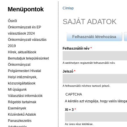
Menüpontok
Címlap
JELENLEGI HELY
SAJÁT ADATOK
Ősiről
Önkormányzati és EP
választások 2024
Felhasználó létrehozása
Önkormányzati választás
2019
Felhasználói név
*
Hírek, aktualítások
Bemutatjuk településünket
A webhelyen regisztrált felhasználói név.
Önkormányzat
Polgármesteri Hivatal
Jelszó
*
Helyi intézmények,
közszolgáltatások
A felhasználói névhez tartozó jelszó.
MI újságunk
CAPTCHA
Választási információk
A kérdés azt vizsgálja, hogy valós látog
Régebbi tartalmak
Események
XI + 3
*
Közérdekű Adatok
Panaszkezelés
Az üres rész kitöltése.