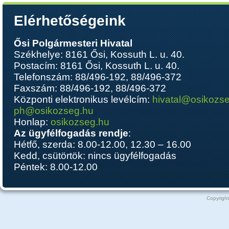
Elérhetőségeink
Ősi Polgármesteri Hivatal
Székhelye: 8161 Ősi, Kossuth L. u. 40.
Postacím: 8161 Ősi, Kossuth L. u. 40.
Telefonszám: 88/496-192, 88/496-372
Faxszám: 88/496-192, 88/496-372
Központi elektronikus levélcím:
hivatal@osikozs
ph@osikozseg.hu
Honlap:
osikozseg.hu
Az ügyfélfogadás rendje
:
Hétfő, szerda: 8.00-12.00, 12.30 – 16.00
Kedd, csütörtök: nincs ügyfélfogadás
Péntek: 8.00-12.00
Copyright